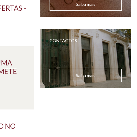
Saiba mais
ERTAS -
CONTACTOS
"UMA
OMETE
Saiba mais
O NO