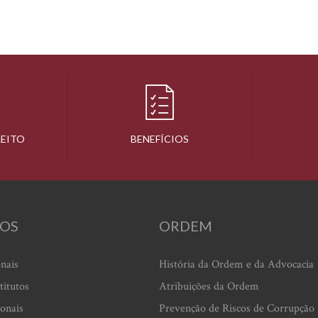
REITO
BENEFÍCIOS
OS
ORDEM
onais
História da Ordem e da Advocacia
titutos
Atribuições da Ordem
ionais
Prevenção de Riscos de Corrupção