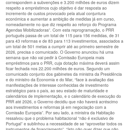
correspondem a subvenções e 3.200 milhões de euros dizem
respeito a empréstimos cujo objetivo é dar resposta ao
incremento de custos provocado pela atual conjuntura
económica e aumentar a ambição de medidas já em curso,
nomeadamente no que diz respeito ao reforço do Programa
Agendas Mobilizadoras”. Com esta reprogramação, o PRR
português passa de um total de 115 para 156 medidas, de 31
para 43 reformas e de 83 para 113 investimentos, associados a
um total de 501 metas a cumprir até ao primeiro semestre de
2026, precisa o comunicado. O Governo anunciou há uma
semana que não vai pedir à Comissão Europeia mais
empréstimos para o PRR, cuja dotação máxima deverá assim
ficar fechada nos 22.200 milhões de euros. Segundo um
comunicado conjunto dos gabinetes da ministra da Presidência
e do ministro da Economia e do Mar, “face à avaliação das
manifestações de interesse conhecidas de investimento
estratégico para o país, ao seu estado de maturidade e
calendários de implementação, e o calendário de execução do
PRR até 2026, o Governo decidiu que não haverá acréscimo
aos investimentos e reformas já em negociação com a
Comissão Europeia”. Por seu lado, a ministra da Habitação
ressalvou que o problema habitacional “não é exclusivo de
Portugal” e sublinhou a necessidade de se “aproveitar todos os
instrumentos de financiamento”. “Isto não quer dizer que não