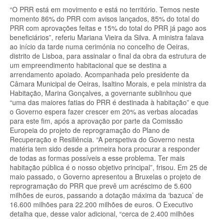
“O PRR está em movimento e está no território. Temos neste
momento 86% do PRR com avisos lançados, 85% do total do
PRR com aprovações feitas e 15% do total do PRR já pago aos
beneficiários”, referiu Mariana Vieira da Silva. A ministra falava
ao início da tarde numa cerimónia no concelho de Oeiras,
distrito de Lisboa, para assinalar o final da obra da estrutura de
um empreendimento habitacional que se destina a
arrendamento apoiado. Acompanhada pelo presidente da
Câmara Municipal de Oeiras, Isaltino Morais, e pela ministra da
Habitação, Marina Gonçalves, a governante sublinhou que
“uma das maiores fatias do PRR é destinada à habitação” e que
o Governo espera fazer crescer em 20% as verbas alocadas
para este fim, após a aprovação por parte da Comissão
Europeia do projeto de reprogramação do Plano de
Recuperação e Resiliência. “A perspetiva do Governo nesta
matéria tem sido desde a primeira hora procurar a responder
de todas as formas possíveis a esse problema. Ter mais
habitação pública é o nosso objetivo principal”, frisou. Em 25 de
maio passado, o Governo apresentou a Bruxelas o projeto de
reprogramação do PRR que prevê um acréscimo de 5.600
milhões de euros, passando a dotação máxima da ‘bazuca’ de
16.600 milhões para 22.200 milhões de euros. O Executivo
detalha que, desse valor adicional, “cerca de 2.400 milhões