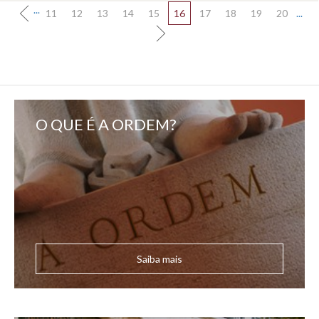
...
11
12
13
14
15
16
17
18
19
20
...
O QUE É A ORDEM?
Saiba mais