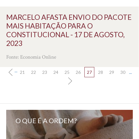
MARCELO AFASTA ENVIO DO PACOTE
MAIS HABITAÇÃO PARA O
CONSTITUCIONAL - 17 DE AGOSTO,
2023
Fonte: Economia Online
...
21
22
23
24
25
26
27
28
29
30
...
O QUE É A ORDEM?