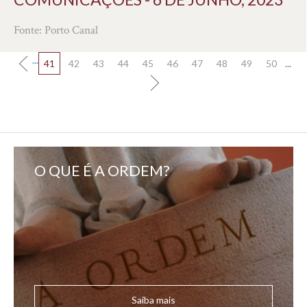
Fonte: Porto Canal
...
41
42
43
44
45
46
47
48
49
50
...
O QUE É A ORDEM?
Saiba mais