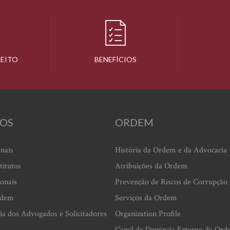
REITO
BENEFÍCIOS
OS
ORDEM
onais
História da Ordem e da Advocacia
titutos
Atribuições da Ordem
ionais
Prevenção de Riscos de Corrupção
rdem
Serviços da Ordem
ia dos Advogados e Solicitadores
Organization Profile
Canal de Denúncia Externo da Ord