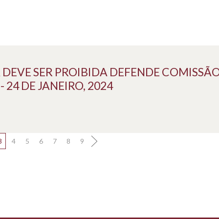
DEVE SER PROIBIDA DEFENDE COMISSÃO
24 DE JANEIRO, 2024
3
4
5
6
7
8
9