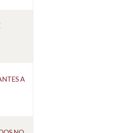
E
ANTES A
DOS NO