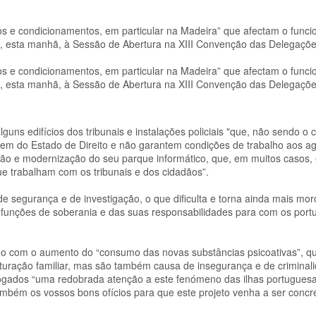
os e condicionamentos, em particular na Madeira” que afectam o func
diu, esta manhã, à Sessão de Abertura na XIII Convenção das Delegaçõ
os e condicionamentos, em particular na Madeira” que afectam o func
diu, esta manhã, à Sessão de Abertura na XIII Convenção das Delegaçõ
s edifícios dos tribunais e instalações policiais "que, não sendo o c
gem do Estado de Direito e não garantem condições de trabalho aos a
ação e modernização do seu parque informático, que, em muitos casos, 
e trabalham com os tribunais e dos cidadãos”.
s de segurança e de investigação, o que dificulta e torna ainda mais mo
as funções de soberania e das suas responsabilidades para com os por
o com o aumento do “consumo das novas substâncias psicoativas”, q
turação familiar, mas são também causa de insegurança e de criminal
ogados “uma redobrada atenção a este fenómeno das ilhas portuguesa
ambém os vossos bons ofícios para que este projeto venha a ser concre