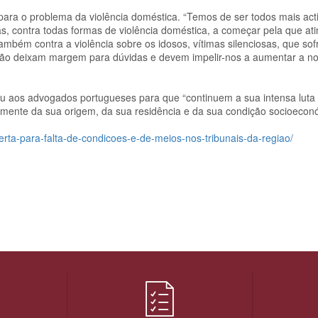
para o problema da violência doméstica. “Temos de ser todos mais acti
, contra todas formas de violência doméstica, a começar pela que at
ambém contra a violência sobre os idosos, vítimas silenciosas, que so
 não deixam margem para dúvidas e devem impelir-nos a aumentar a n
lou aos advogados portugueses para que “continuem a sua intensa luta 
emente da sua origem, da sua residência e da sua condição socioecon
erta-para-falta-de-condicoes-e-de-meios-nos-tribunais-da-regiao/