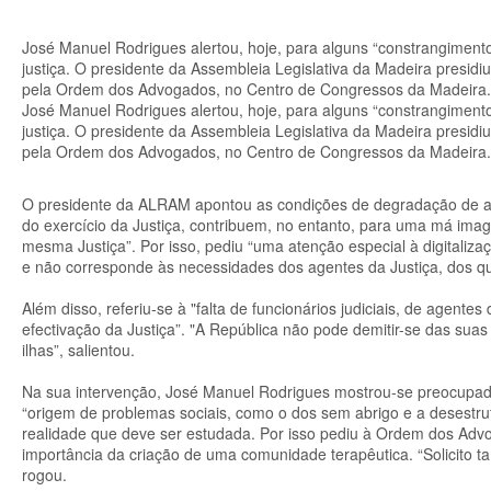
José Manuel Rodrigues alertou, hoje, para alguns “constrangiment
justiça. O presidente da Assembleia Legislativa da Madeira presi
pela Ordem dos Advogados, no Centro de Congressos da Madeira.
José Manuel Rodrigues alertou, hoje, para alguns “constrangiment
justiça. O presidente da Assembleia Legislativa da Madeira presi
pela Ordem dos Advogados, no Centro de Congressos da Madeira.
O presidente da ALRAM apontou as condições de degradação de algun
do exercício da Justiça, contribuem, no entanto, para uma má ima
mesma Justiça”. Por isso, pediu “uma atenção especial à digitaliz
e não corresponde às necessidades dos agentes da Justiça, dos qu
Além disso, referiu-se à "falta de funcionários judiciais, de agente
efectivação da Justiça”. "A República não pode demitir-se das su
ilhas”, salientou.
Na sua intervenção, José Manuel Rodrigues mostrou-se preocupad
“origem de problemas sociais, como o dos sem abrigo e a desestru
realidade que deve ser estudada. Por isso pediu à Ordem dos Adv
importância da criação de uma comunidade terapêutica. “Solicito t
rogou.