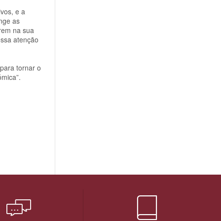
vos, e a
inge as
frem na sua
ossa atenção
para tornar o
ómica”.