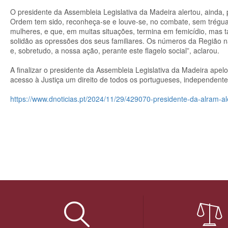
O presidente da Assembleia Legislativa da Madeira alertou, ainda, 
Ordem tem sido, reconheça-se e louve-se, no combate, sem tréguas
mulheres, e que, em muitas situações, termina em femicídio, mas t
solidão as opressões dos seus familiares. Os números da Região
e, sobretudo, a nossa ação, perante este flagelo social”, aclarou.
A finalizar o presidente da Assembleia Legislativa da Madeira ape
acesso à Justiça um direito de todos os portugueses, independent
https://www.dnoticias.pt/2024/11/29/429070-presidente-da-alram-al