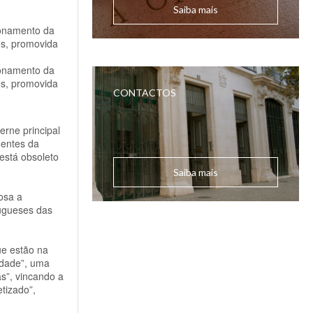
Saiba mais
ionamento da
es, promovida
ionamento da
es, promovida
CONTACTOS
erne principal
gentes da
está obsoleto
Saiba mais
rosa a
tugueses das
ue estão na
idade”, uma
s”, vincando a
tizado”,