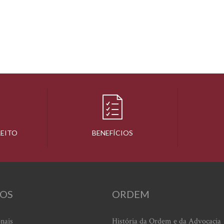
REITO
BENEFÍCIOS
OS
ORDEM
onais
História da Ordem e da Advocacia