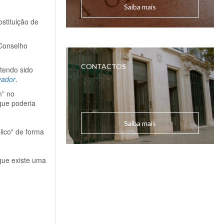
Saiba mais
stituição de
 Conselho
CONTACTOS
tendo sido
vador
.
m” no
 que poderia
Saiba mais
lico" de forma
que existe uma