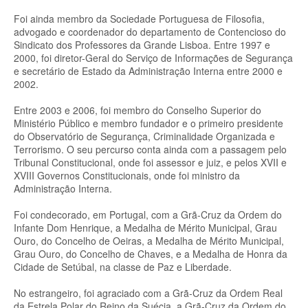
Foi ainda membro da Sociedade Portuguesa de Filosofia,
advogado e coordenador do departamento de Contencioso do
Sindicato dos Professores da Grande Lisboa. Entre 1997 e
2000, foi diretor-Geral do Serviço de Informações de Segurança
e secretário de Estado da Administração Interna entre 2000 e
2002.
Entre 2003 e 2006, foi membro do Conselho Superior do
Ministério Público e membro fundador e o primeiro presidente
do Observatório de Segurança, Criminalidade Organizada e
Terrorismo. O seu percurso conta ainda com a passagem pelo
Tribunal Constitucional, onde foi assessor e juiz, e pelos XVII e
XVIII Governos Constitucionais, onde foi ministro da
Administração Interna.
Foi condecorado, em Portugal, com a Grã-Cruz da Ordem do
Infante Dom Henrique, a Medalha de Mérito Municipal, Grau
Ouro, do Concelho de Oeiras, a Medalha de Mérito Municipal,
Grau Ouro, do Concelho de Chaves, e a Medalha de Honra da
Cidade de Setúbal, na classe de Paz e Liberdade.
No estrangeiro, foi agraciado com a Grã-Cruz da Ordem Real
da Estrela Polar do Reino da Suécia, a Grã-Cruz da Ordem do