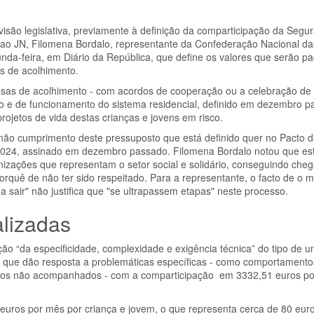
são legislativa, previamente à definição da comparticipação da Segur
 ao JN, Filomena Bordalo, representante da Confederação Nacional das
unda-feira, em Diário da República, que define os valores que serão p
as de acolhimento.
 casas de acolhimento - com acordos de cooperação ou a celebração de
 e de funcionamento do sistema residencial, definido em dezembro p
rojetos de vida destas crianças e jovens em risco.
 não cumprimento deste pressuposto que está definido quer no Pacto
24, assinado em dezembro passado. Filomena Bordalo notou que este
nizações que representam o setor social e solidário, conseguindo cheg
rquê de não ter sido respeitado. Para a representante, o facto de o 
sair" não justifica que "se ultrapassem etapas" neste processo.
alizadas
o “da especificidade, complexidade e exigência técnica” do tipo de u
o que dão resposta a problemáticas específicas - como comportamentos
iros não acompanhados - com a comparticipação em 3332,51 euros po
euros por mês por criança e jovem, o que representa cerca de 80 euro