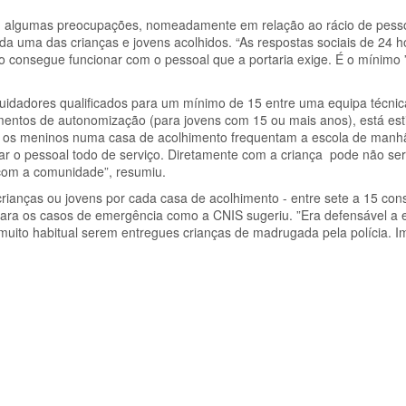
ou algumas preocupações, nomeadamente em relação ao rácio de pess
ada uma das crianças e jovens acolhidos. “As respostas sociais de 24 
o consegue funcionar com o pessoal que a portaria exige. É o mínimo 
cuidadores qualificados para um mínimo de 15 entre uma equipa técni
mentos de autonomização (para jovens com 15 ou mais anos), está es
s, os meninos numa casa de acolhimento frequentam a escola de manhã
ar o pessoal todo de serviço. Diretamente com a criança pode não ser
com a comunidade”, resumiu.
ianças ou jovens por cada casa de acolhimento - entre sete a 15 cons
ara os casos de emergência como a CNIS sugeriu. ”Era defensável a e
muito habitual serem entregues crianças de madrugada pela polícia. I