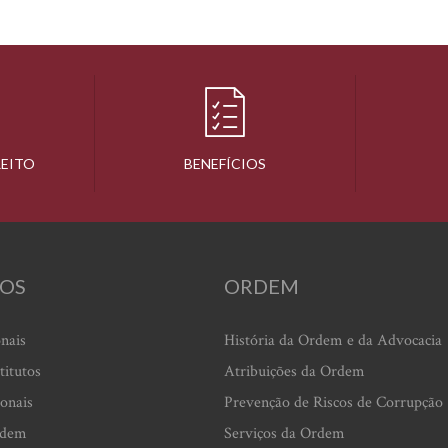
REITO
BENEFÍCIOS
OS
ORDEM
onais
História da Ordem e da Advocacia
titutos
Atribuições da Ordem
ionais
Prevenção de Riscos de Corrupção
rdem
Serviços da Ordem