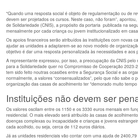
"Quando uma resposta social é objeto de regulamentação ou de revi
devem ser projetados os cursos. Neste caso, não foram”, apontou,
de Solidariedade (CNIS), a propósito da portaria publicada na seg
mensalmente por cada criança ou jovem institucionalizado em cas
Os apoios financeiros serão atribuídos às instituições com novas
ajudar as unidades a adaptarem-se ao novo modelo de organização
objetivo é dar uma resposta personalizada às necessidades e aos p
A representante expressou, por isso, a preocupação da CNIS pelo
para a Solidariedade quer no Compromisso de Cooperação 2023-20
tem sido feito noutras ocasiões entre a Segurança Social e as orga
normalmente, a valores “consensualizados”, pelo que não sabe o po
organização das casas de acolhimento ter "demorado muito tempo a 
Instituições não devem ser pen
Os valores oscilam entre os 1150 e os 3330 euros mensais em funçã
residencial. O mais elevado será atribuído às casas de acolhiment
doenças complexas ou incapacidade e crianças e jovens estrange
cada acolhido, ou seja, cerca de 112 euros diários.
Já as unidades residenciais vão contar com uma ajuda de 2400,79 