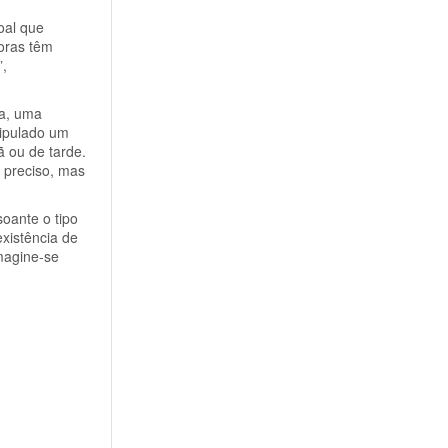
oal que
horas têm
”,
ca, uma
tipulado um
 ou de tarde.
 preciso, mas
oante o tipo
xistência de
magine-se