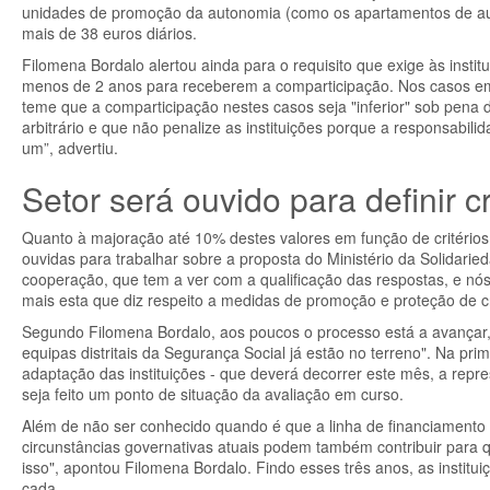
unidades de promoção da autonomia (como os apartamentos de au
mais de 38 euros diários.
Filomena Bordalo alertou ainda para o requisito que exige às insti
menos de 2 anos para receberem a comparticipação. Nos casos em 
teme que a comparticipação nestes casos seja "inferior" sob pena 
arbitrário e que não penalize as instituições porque a responsabi
um”, advertiu.
Setor será ouvido para definir c
Quanto à majoração até 10% destes valores em função de critérios 
ouvidas para trabalhar sobre a proposta do Ministério da Solida
cooperação, que tem a ver com a qualificação das respostas, e nós
mais esta que diz respeito a medidas de promoção e proteção de c
Segundo Filomena Bordalo, aos poucos o processo está a avançar,
equipas distritais da Segurança Social já estão no terreno". Na p
adaptação das instituições - que deverá decorrer este mês, a repr
seja feito um ponto de situação da avaliação em curso.
Além de não ser conhecido quando é que a linha de financiamento es
circunstâncias governativas atuais podem também contribuir par
isso", apontou Filomena Bordalo. Findo esses três anos, as instit
cada.