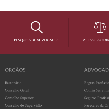
PESQUISA DE ADVOGADOS
ACESSO AO DI
ORGÃOS
ADVOGAD
Bastonário
Regras Profissi
Conselho Geral
Comissões e Ins
Conselho Superior
Seguros Profiss
Conselho de Supervisão
Pareceres da O