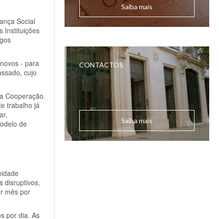
Saiba mais
ança Social
 Instituições
agos
 novos - para
CONTACTOS
assado, cujo
 da Cooperação
 trabalho já
ar,
Saiba mais
modelo de
nidade
 disruptivos,
r mês por
s por dia. As