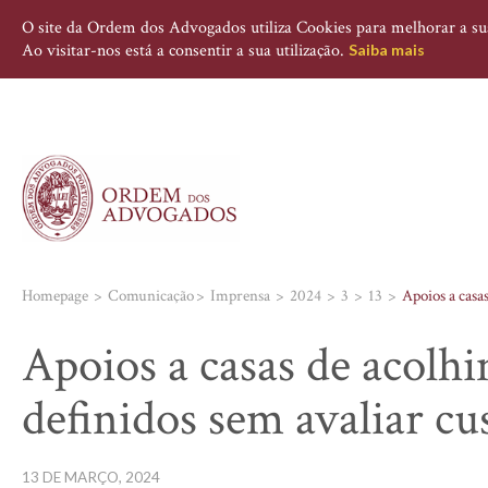
O site da Ordem dos Advogados utiliza Cookies para melhorar a sua 
Ao visitar-nos está a consentir a sua utilização.
Saiba mais
Homepage
Comunicação
Imprensa
2024
3
13
Apoios a casa
Apoios a casas de acolh
definidos sem avaliar cu
13 DE MARÇO, 2024