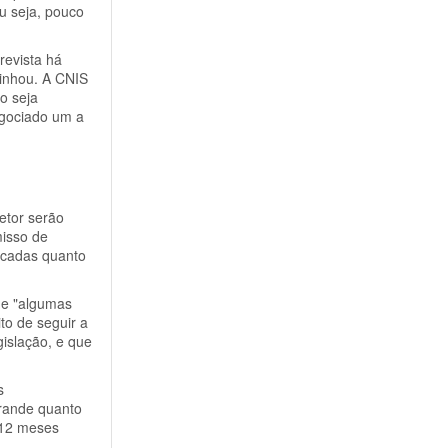
u seja, pouco
revista há
linhou. A CNIS
o seja
egociado um a
etor serão
misso de
ficadas quanto
ue "algumas
to de seguir a
gislação, e que
s
grande quanto
e 12 meses