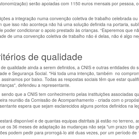
tonomização) serão apoiadas com 1150 euros mensais por pessoa, o
tuições a integração numa convenção coletiva de trabalho celebrada ou 
que isso não aconteça não há uma solução definida na portaria, sub
de poder condicionar o apoio prestado às crianças. “Esperemos que nã
lidade de uma convenção coletiva de trabalho não é delas, não é algo n
ritérios de qualidade
de qualidade ainda a serem definidos, a CNIS e outras entidades do s
riedade e Segurança Social. "Há toda uma intenção, também no compro
 assinamos por baixo. Todas as respostas sociais têm que estar quali
rianças", defendeu a representante.
 sendo que a CNIS tem conhecimento pelas instituições associadas q
rimeira reunião da Comissão de Acompanhamento - criada com o propósi
esentante espera que sejam esclarecidos alguns pontos definidos na le
tará disponível e de quantas equipas distritais já estão no terreno, a
a que os 36 meses de adaptação às mudanças não seja "um prazo tão 
uições podem pedir para prorrogá-lo até duas vezes, por um período d