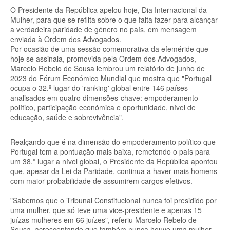
O Presidente da República apelou hoje, Dia Internacional da
Mulher, para que se reflita sobre o que falta fazer para alcançar
a verdadeira paridade de género no país, em mensagem
enviada à Ordem dos Advogados.
Por ocasião de uma sessão comemorativa da efeméride que
hoje se assinala, promovida pela Ordem dos Advogados,
Marcelo Rebelo de Sousa lembrou um relatório de junho de
2023 do Fórum Económico Mundial que mostra que "Portugal
ocupa o 32.º lugar do 'ranking' global entre 146 países
analisados em quatro dimensões-chave: empoderamento
político, participação económica e oportunidade, nível de
educação, saúde e sobrevivência".
Realçando que é na dimensão do empoderamento político que
Portugal tem a pontuação mais baixa, remetendo o país para
um 38.º lugar a nível global, o Presidente da República apontou
que, apesar da Lei da Paridade, continua a haver mais homens
com maior probabilidade de assumirem cargos efetivos.
"Sabemos que o Tribunal Constitucional nunca foi presidido por
uma mulher, que só teve uma vice-presidente e apenas 15
juízas mulheres em 66 juízes", referiu Marcelo Rebelo de
Sousa, acrescentando que também nunca houve uma mulher