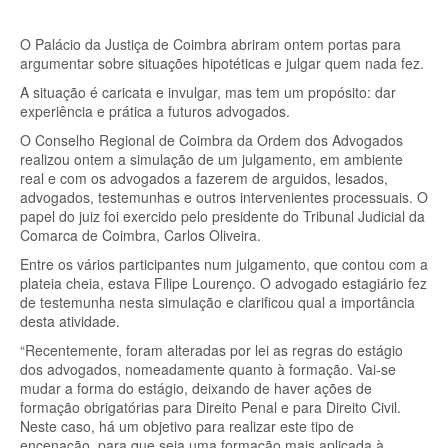
O Palácio da Justiça de Coimbra abriram ontem portas para
argumentar sobre situações hipotéticas e julgar quem nada fez.
A situação é caricata e invulgar, mas tem um propósito: dar
experiência e prática a futuros advogados.
O Conselho Regional de Coimbra da Ordem dos Advogados
realizou ontem a simulação de um julgamento, em ambiente
real e com os advogados a fazerem de arguidos, lesados,
advogados, testemunhas e outros intervenientes processuais. O
papel do juiz foi exercido pelo presidente do Tribunal Judicial da
Comarca de Coimbra, Carlos Oliveira.
Entre os vários participantes num julgamento, que contou com a
plateia cheia, estava Filipe Lourenço. O advogado estagiário fez
de testemunha nesta simulação e clarificou qual a importância
desta atividade.
“Recentemente, foram alteradas por lei as regras do estágio
dos advogados, nomeadamente quanto à formação. Vai-se
mudar a forma do estágio, deixando de haver ações de
formação obrigatórias para Direito Penal e para Direito Civil.
Neste caso, há um objetivo para realizar este tipo de
encenação, para que seja uma formação mais aplicada à