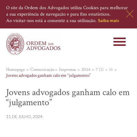
O site da Ordem dos Advogados utiliza Cookies para melhorar
a sua experiência de navegação e para fins estatísticos.
Ao visitar-nos está a consentir a sua utilização.
Saiba mais
Toggle
navigati
Homepage
Comunicação
Imprensa
2024
7 (1)
11
Jovens advogados ganham calo em “julgamento”
Jovens advogados ganham calo em
“julgamento”
11 DE JULHO, 2024