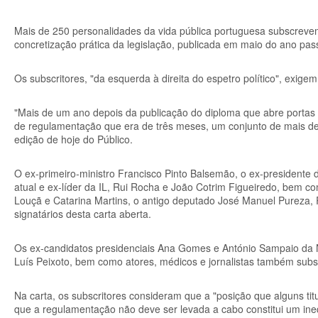
Mais de 250 personalidades da vida pública portuguesa subscrevem
concretização prática da legislação, publicada em maio do ano pass
Os subscritores, "da esquerda à direita do espetro político", exig
"Mais de um ano depois da publicação do diploma que abre portas
de regulamentação que era de três meses, um conjunto de mais de 25
edição de hoje do Público.
O ex-primeiro-ministro Francisco Pinto Balsemão, o ex-presidente
atual e ex-líder da IL, Rui Rocha e João Cotrim Figueiredo, bem com
Louçã e Catarina Martins, o antigo deputado José Manuel Pureza, 
signatários desta carta aberta.
Os ex-candidatos presidenciais Ana Gomes e António Sampaio da N
Luís Peixoto, bem como atores, médicos e jornalistas também su
Na carta, os subscritores consideram que a "posição que alguns tit
que a regulamentação não deve ser levada a cabo constitui um ine