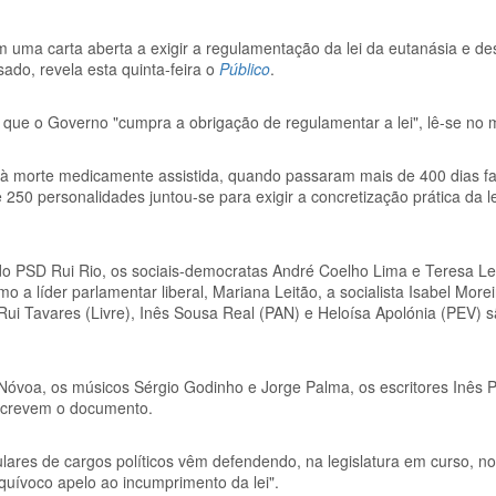
 uma carta aberta a exigir a regulamentação da lei da eutanásia e de
ado, revela esta quinta-feira o
Público
.
em que o Governo "cumpra a obrigação de regulamentar a lei", lê-se no 
 à morte medicamente assistida, quando passaram mais de 400 dias f
0 personalidades juntou-se para exigir a concretização prática da lei
 do PSD Rui Rio, os sociais-democratas André Coelho Lima e Teresa Le
o a líder parlamentar liberal, Mariana Leitão, a socialista Isabel More
Rui Tavares (Livre), Inês Sousa Real (PAN) e Heloísa Apolónia (PEV) 
óvoa, os músicos Sérgio Godinho e Jorge Palma, os escritores Inês 
bscrevem o documento.
ulares de cargos políticos vêm defendendo, na legislatura em curso, no
quívoco apelo ao incumprimento da lei".