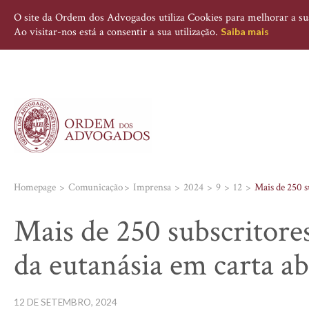
O site da Ordem dos Advogados utiliza Cookies para melhorar a sua 
Ao visitar-nos está a consentir a sua utilização.
Saiba mais
Homepage
Comunicação
Imprensa
2024
9
12
Mais de 250 s
Mais de 250 subscritore
da eutanásia em carta ab
12 DE SETEMBRO, 2024