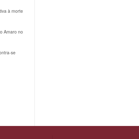
tiva à morte
tão Amaro no
ontra-se