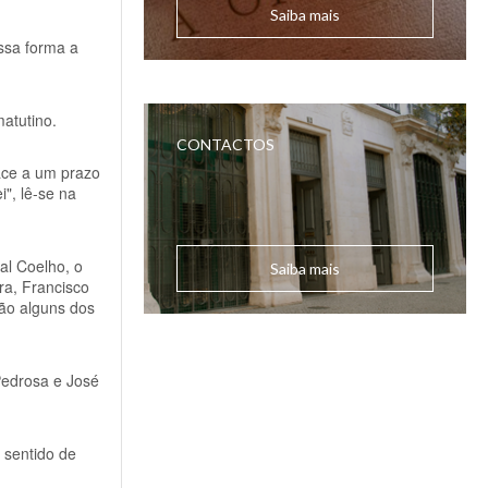
Saiba mais
ssa forma a
matutino.
CONTACTOS
ace a um prazo
", lê-se na
al Coelho, o
Saiba mais
ira, Francisco
são alguns dos
Pedrosa e José
 sentido de