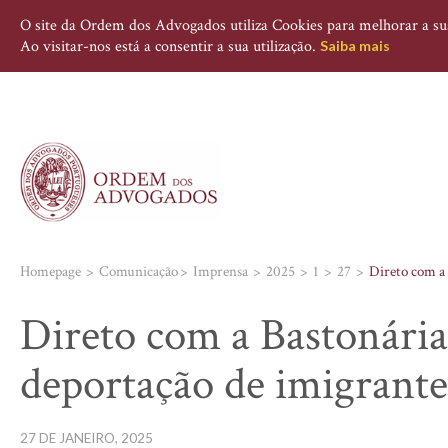
O site da Ordem dos Advogados utiliza Cookies para melhorar a sua 
Ao visitar-nos está a consentir a sua utilização.
Saiba mais
Homepage
Comunicação
Imprensa
2025
1
27
Direto com a 
Direto com a Bastonária
deportação de imigrant
27 DE JANEIRO, 2025