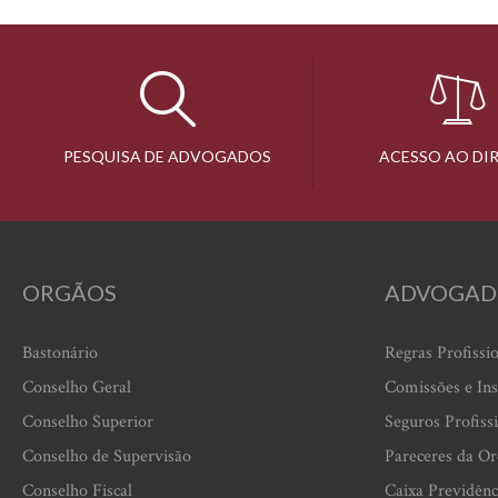
PESQUISA DE ADVOGADOS
ACESSO AO DI
ORGÃOS
ADVOGAD
Bastonário
Regras Profissi
Conselho Geral
Comissões e Ins
Conselho Superior
Seguros Profiss
Conselho de Supervisão
Pareceres da O
Conselho Fiscal
Caixa Previdênc