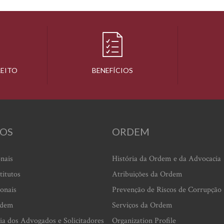
REITO
BENEFÍCIOS
OS
ORDEM
onais
História da Ordem e da Advocacia
titutos
Atribuições da Ordem
ionais
Prevenção de Riscos de Corrupção
rdem
Serviços da Ordem
ia dos Advogados e Solicitadores
Organization Profile