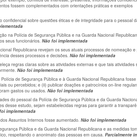
ocumentos fossem complementados com orientações práticas e exemplos
nfidencial sobre questões éticas e de integridade para o pessoal da
plementada
ção na Polícia de Segurança Pública e na Guarda Nacional Republican
dos seus funcionários.
Não foi implementada
cional Republicana revejam os seus atuais processos de nomeação 
rência desses processos e decisões.
Não foi implementada
ça regras claras sobre as atividades externas e que tais atividades
iormente.
Não foi implementada
olícia de Segurança Pública e à Guarda Nacional Republicana fosse r
ciais ou percebidos; e (ii) publicar doações e patrocínios on-line regula
 foram gastos ou usados.
Não foi implementada
ades do pessoal da Polícia de Segurança Pública e da Guarda Nacion
es desse estudo, sejam estabelecidas regras para garantir a transparê
foi implementada
 dos Assuntos Internos fosse aumentado.
Não foi implementada
Segurança Pública e da Guarda Nacional Republicana e as medidas to
úblico, respeitando o anonimato das pessoas em causa.
Parcialmente 