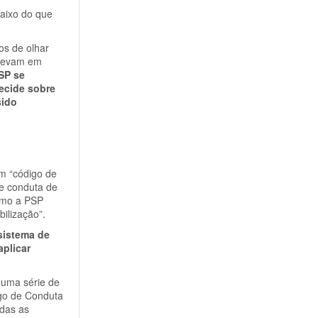
baixo do que
os de olhar
 levam em
SP se
ecide sobre
sido
m “código de
de conduta de
como a PSP
ilização”.
sistema de
aplicar
numa série de
igo de Conduta
odas as