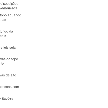
 disposições
plementada
e topo aquando
e as
abrigo da
mais
s-leis sejam,
vas de topo
nte
vas de alto
 pessoas com
ilitações