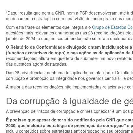
"Daqui resulta que nem a GNR, nem a PSP desenvolveram, até à d
de documento estratégico com uma visão de longo prazo das medid
Com esta frase os elementos que integram o
Grupo de Estados Co
questões mais relevantes enumeradas nas 28 recomendações efetua
janeiro de 2024, e que, no seu entender, não sofreram qualquer ev
O Relatório de Conformidade divulgado ontem incidiu sobre a
(funções executivas de topo) e nas agências de aplicação da l
recomendações, altura em que terá de submeter um novo relatório a
das questões agora destacadas.
Das 28 advertências, nenhuma foi aplicada na totalidade. Dezoito 
corrupção e promoção da integridade nos governos centrais - e de
A maioria das recomendações não implementadas relaciona-se com
Da corrupção à igualdade de g
A prevenção de “riscos de corrupção e crimes conexos” é um do
É por isso que apesar de ter sido notificado pela GNR que est
2030, que incluirá a estratégia de prevenção da corrupção” 
incluiu conteúdos sobre estratégias anticorrupção no seu program