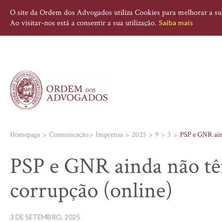
O site da Ordem dos Advogados utiliza Cookies para melhorar a sua 
Ao visitar-nos está a consentir a sua utilização.
Saiba mais
Homepage
Comunicação
Imprensa
2025
9
3
PSP e GNR aind
PSP e GNR ainda não tê
corrupção (online)
3 DE SETEMBRO, 2025