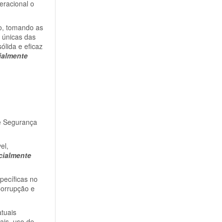
eracional o
o, tomando as
s únicas das
ólida e eficaz
ialmente
e Segurança
el,
cialmente
pecíficas no
Corrupção e
atuais
ais, uso de