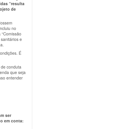
idas “resulta
ojeto de
 fossem
ncluiu no
a “Comissão
sanitários e
a.
condições. É
o de conduta
menda que seja
osso entender
am ser
do em conta: