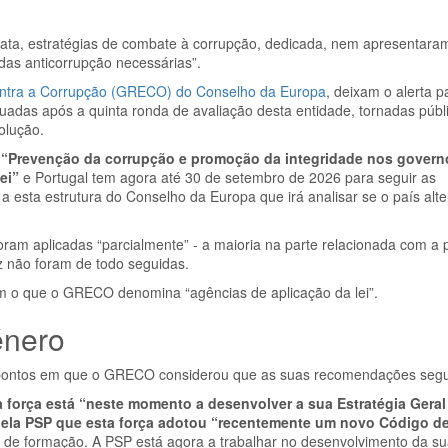
ata, estratégias de combate à corrupção, dedicada, nem apresentara
as anticorrupção necessárias”.
ntra a Corrupção (GRECO) do Conselho da Europa
, deixam o alerta 
das após a quinta ronda de avaliação desta entidade, tornadas públ
olução.
 “Prevenção da corrupção e promoção da integridade nos govern
ei”
e Portugal tem agora até 30 de setembro de 2026 para seguir as
 esta estrutura do Conselho da Europa que irá analisar se o país alt
foram aplicadas “parcialmente” - a maioria na parte relacionada com a
z não foram de todo seguidas.
 o que o GRECO denomina “agências de aplicação da lei”.
énero
s pontos em que o GRECO considerou que as suas recomendações segu
a força está “neste momento a desenvolver a sua Estratégia Geral
e pela PSP que esta força adotou “recentemente um novo Código 
a de formação. A PSP está agora a trabalhar no desenvolvimento da su