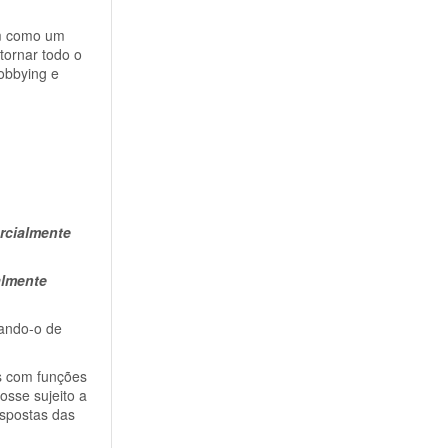
em como um
tornar todo o
lobbying e
rcialmente
almente
tando-o de
s com funções
osse sujeito a
espostas das