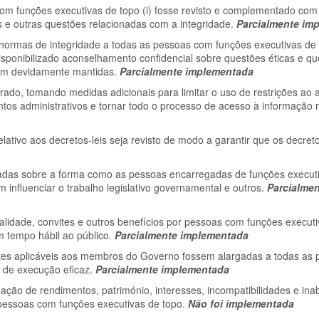
funções executivas de topo (i) fosse revisto e complementado com
es e outras questões relacionadas com a integridade.
Parcialmente im
e normas de integridade a todas as pessoas com funções executivas d
 disponibilizado aconselhamento confidencial sobre questões éticas e qu
sem devidamente mantidas.
Parcialmente implementada
do, tomando medidas adicionais para limitar o uso de restrições ao 
tos administrativos e tornar todo o processo de acesso à informação 
ivo aos decretos-leis seja revisto de modo a garantir que os decreto
adas sobre a forma como as pessoas encarregadas de funções executi
 influenciar o trabalho legislativo governamental e outros.
Parcialme
alidade, convites e outros benefícios por pessoas com funções executi
em tempo hábil ao público.
Parcialmente implementada
es aplicáveis aos membros do Governo fossem alargadas a todas as
o de execução eficaz.
Parcialmente implementada
ção de rendimentos, património, interesses, incompatibilidades e inab
pessoas com funções executivas de topo.
Não foi implementada