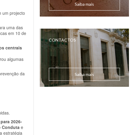
Saiba mais
m um projecto
para uma das
icas em 10 de
CONTACTOS
os centrais
erou algumas
 prevenção da
Saiba mais
idas.
 para 2026-
de Conduta
e
a estratégia