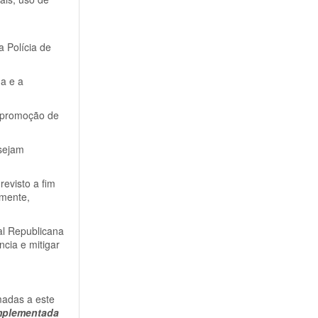
 Polícia de
a e a
e promoção de
 sejam
evisto a fim
rmente,
al Republicana
ncia e mitigar
madas a este
implementada