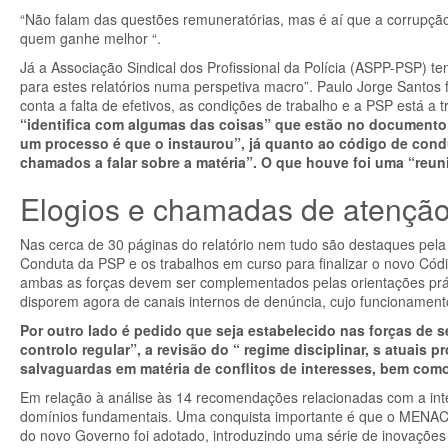
“Não falam das questões remuneratórias, mas é aí que a corrupçã
quem ganhe melhor “.
Já a Associação Sindical dos Profissional da Polícia (ASPP-PSP) 
para estes relatórios numa perspetiva macro”. Paulo Jorge Santos 
conta a falta de efetivos, as condições de trabalho e a PSP está a t
“identifica com algumas das coisas” que estão no documento,
um processo é que o instaurou”, já quanto ao código de cond
chamados a falar sobre a matéria”. O que houve foi uma “reu
Elogios e chamadas de atenção
Nas cerca de 30 páginas do relatório nem tudo são destaques pel
Conduta da PSP e os trabalhos em curso para finalizar o novo Có
ambas as forças devem ser complementados pelas orientações prát
disporem agora de canais internos de denúncia, cujo funcionamento
Por outro lado é pedido que seja estabelecido nas forças d
controlo regular”, a revisão do “ regime disciplinar, s atuai
salvaguardas em matéria de conflitos de interesses, bem como
Em relação à análise às 14 recomendações relacionadas com a integ
domínios fundamentais. Uma conquista importante é que o MENAC 
do novo Governo foi adotado, introduzindo uma série de inovações 