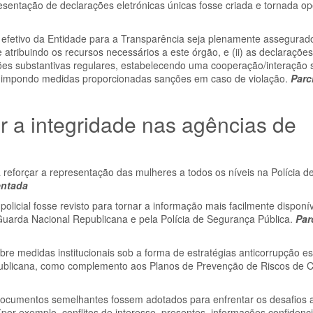
sentação de declarações eletrónicas únicas fosse criada e tornada op
 efetivo da Entidade para a Transparência seja plenamente assegurad
atribuindo os recursos necessários a este órgão, e (ii) as declaraçõe
ões substantivas regulares, estabelecendo uma cooperação/interação s
e impondo medidas proporcionadas sanções em caso de violação.
Parc
r a integridade nas agências de
orçar a representação das mulheres a todos os níveis na Polícia d
entada
icial fosse revisto para tornar a informação mais facilmente disponív
Guarda Nacional Republicana e pela Polícia de Segurança Pública.
Par
re medidas institucionais sob a forma de estratégias anticorrupção es
publicana, como complemento aos Planos de Prevenção de Riscos de 
e documentos semelhantes fossem adotados para enfrentar os desafios 
or exemplo, conflitos de interesse, presentes, informações confidenci