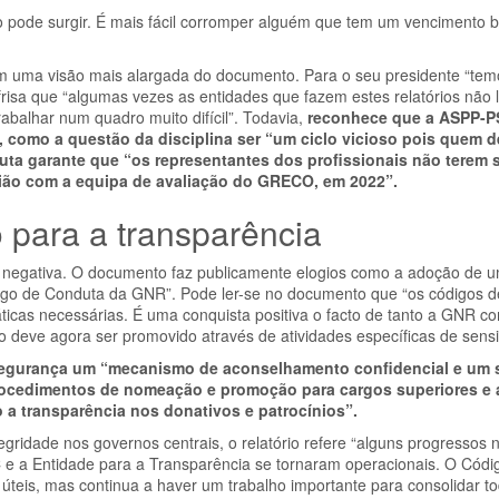
o pode surgir. É mais fácil corromper alguém que tem um vencimento 
tem uma visão mais alargada do documento. Para o seu presidente “tem
frisa que “algumas vezes as entidades que fazem estes relatórios não
rabalhar num quadro muito difícil”. Todavia,
reconhece que a ASPP-P
 como a questão da disciplina ser “um ciclo vicioso pois quem d
uta garante que “os representantes dos profissionais não terem 
nião com a equipa de avaliação do GRECO, em 2022”.
 para a transparência
a negativa. O documento faz publicamente elogios como a adoção de u
digo de Conduta da GNR”. Pode ler-se no documento que “os códigos 
icas necessárias. É uma conquista positiva o facto de tanto a GNR 
 deve agora ser promovido através de atividades específicas de sensib
e segurança um “mecanismo de aconselhamento confidencial e um 
s procedimentos de nomeação e promoção para cargos superiores e 
 a transparência nos donativos e patrocínios”.
ridade nos governos centrais, o relatório refere “alguns progressos 
e a Entidade para a Transparência se tornaram operacionais. O Cód
úteis, mas continua a haver um trabalho importante para consolidar t