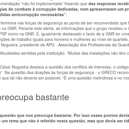
comendação “não foi implementada” frisando que
das respostas receb
égias de combate à corrupção dedicadas, nem apresentaram um pr
idas anticorrupção necessárias”.
o feminina nas forças de segurança ao ponto de ser recomendado que
na GNR. Perante este alerta, as informações que o grupo recebeu e i
na PSP como na GNR. É, igualmente destacado o facto de a GNR ter um
ões de trabalho iguais para homens e mulheres ao nível de quartéis, 
r Nogueira, presidente da APG - Associação dos Profissionais da Guard
iculdades sentidas pela instituição. “Muitas das instalações não têm 
ésar Nogueira destaca a questão dos conflitos de interesse, o códig
ida”. Na questão das doações às forças de segurança - o GRECO reco
de que tal não deveria ser possível. “É uma questão melindrosa e no n
preocupa bastante
 questão que nos preocupa bastante. Por isso esses pontos devi
a um tema que não é referido nesta questão, mas que devia ser ti