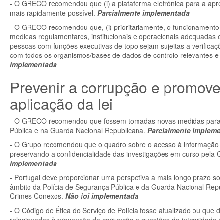
- O GRECO recomendou que (i) a plataforma eletrónica para a apre
mais rapidamente possível.
Parcialmente implementada
- O GRECO recomendou que, (i) prioritariamente, o funcionamento
medidas regulamentares, institucionais e operacionais adequadas e 
pessoas com funções executivas de topo sejam sujeitas a verificaç
com todos os organismos/bases de dados de controlo relevantes 
implementada
Prevenir a corrupção e promove
aplicação da lei
- O GRECO recomendou que fossem tomadas novas medidas para ref
Pública e na Guarda Nacional Republicana.
Parcialmente implem
- O Grupo recomendou que o quadro sobre o acesso à informação pol
preservando a confidencialidade das investigações em curso pela 
implementada
- Portugal deve proporcionar uma perspetiva a mais longo prazo sob
âmbito da Polícia de Segurança Pública e da Guarda Nacional Re
Crimes Conexos.
Não foi implementada
- O Código de Ética do Serviço de Polícia fosse atualizado ou qu
relacionados à prevenção da corrupção e questões de integridade (p