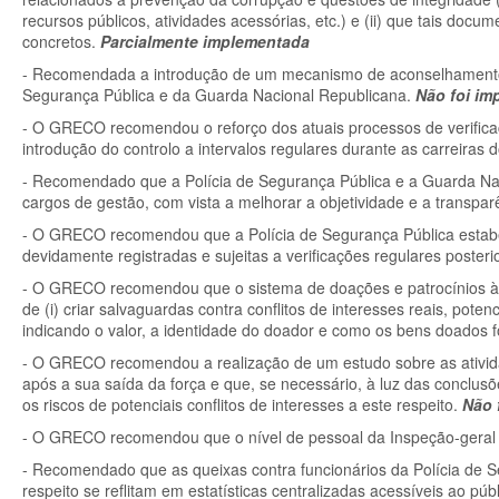
recursos públicos, atividades acessórias, etc.) e (ii) que tais d
concretos.
Parcialmente implementada
- Recomendada a introdução de um mecanismo de aconselhamento co
Segurança Pública e da Guarda Nacional Republicana.
Não foi im
- O GRECO recomendou o reforço dos atuais processos de verifica
introdução do controlo a intervalos regulares durante as carreiras 
- Recomendado que a Polícia de Segurança Pública e a Guarda Na
cargos de gestão, com vista a melhorar a objetividade e a transpa
- O GRECO recomendou que a Polícia de Segurança Pública estabele
devidamente registradas e sujeitas a verificações regulares poster
- O GRECO recomendou que o sistema de doações e patrocínios à P
de (i) criar salvaguardas contra conflitos de interesses reais, poten
indicando o valor, a identidade do doador e como os bens doados
- O GRECO recomendou a realização de um estudo sobre as ativid
após a sua saída da força e que, se necessário, à luz das conclusõ
os riscos de potenciais conflitos de interesses a este respeito.
Não 
- O GRECO recomendou que o nível de pessoal da Inspeção-geral
- Recomendado que as queixas contra funcionários da Polícia de 
respeito se reflitam em estatísticas centralizadas acessíveis ao p