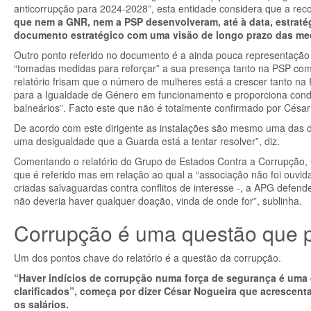
anticorrupção para 2024-2028”, esta entidade considera que a re
que nem a GNR, nem a PSP desenvolveram, até à data, estrat
documento estratégico com uma visão de longo prazo das med
Outro ponto referido no documento é a ainda pouca representaçã
“tomadas medidas para reforçar” a sua presença tanto na PSP com 
relatório frisam que o número de mulheres está a crescer tanto 
para a Igualdade de Género em funcionamento e proporciona condiç
balneários”. Facto este que não é totalmente confirmado por Césa
De acordo com este dirigente as instalações são mesmo uma das dif
uma desigualdade que a Guarda está a tentar resolver”, diz.
Comentando o relatório do Grupo de Estados Contra a Corrupção, C
que é referido mas em relação ao qual a “associação não foi ouv
criadas salvaguardas contra conflitos de interesse -, a APG defen
não deveria haver qualquer doação, vinda de onde for”, sublinha.
Corrupção é uma questão que 
Um dos pontos chave do relatório é a questão da corrupção.
“Haver indícios de corrupção numa força de segurança é uma
clarificados”, começa por dizer César Nogueira que acrescent
os salários.