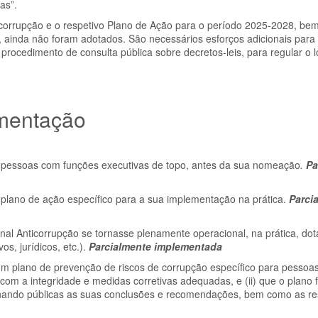
as”.
icorrupção e o respetivo Plano de Ação para o período 2025-2028, b
 ainda não foram adotados. São necessários esforços adicionais para 
 procedimento de consulta pública sobre decretos-leis, para regular o 
mentação
as pessoas com funções executivas de topo, antes da sua nomeação
.
Pa
plano de ação específico para a sua implementação na prática.
Parci
l Anticorrupção se tornasse plenamente operacional, na prática, do
s, jurídicos, etc.).
Parcialmente implementada
um plano de prevenção de riscos de corrupção específico para pessoa
 com a integridade e medidas corretivas adequadas, e (ii) que o plano f
rnando públicas as suas conclusões e recomendações, bem como as r