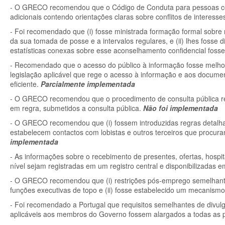
- O GRECO recomendou que o Código de Conduta para pessoas com 
adicionais contendo orientações claras sobre conflitos de interess
- Foi recomendado que (i) fosse ministrada formação formal sobr
da sua tomada de posse e a intervalos regulares, e (ii) lhes fosse
estatísticas conexas sobre esse aconselhamento confidencial fos
- Recomendado que o acesso do público à informação fosse melhora
legislação aplicável que rege o acesso à informação e aos documen
eficiente.
Parcialmente implementada
- O GRECO recomendou que o procedimento de consulta pública relat
em regra, submetidos a consulta pública.
Não foi implementada
- O GRECO recomendou que (i) fossem introduzidas regras detalh
estabelecem contactos com lobistas e outros terceiros que procuram
implementada
- As informações sobre o recebimento de presentes, ofertas, hospit
nível sejam registradas em um registro central e disponibilizadas 
- O GRECO recomendou que (i) restrições pós-emprego semelhant
funções executivas de topo e (ii) fosse estabelecido um mecanism
- Foi recomendado a Portugal que requisitos semelhantes de divulga
aplicáveis aos membros do Governo fossem alargados a todas as 