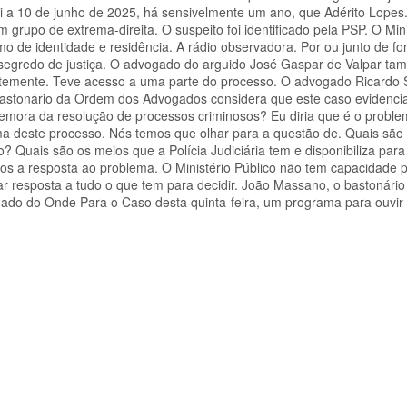
 a 10 de junho de 2025, há sensivelmente um ano, que Adérito Lopes.
rupo de extrema-direita. O suspeito foi identificado pela PSP. O Mini
mo de identidade e residência. A rádio observadora. Por ou junto de fon
m segredo de justiça. O advogado do arguido José Gaspar de Valpar t
entemente. Teve acesso a uma parte do processo. O advogado Ricardo
o bastonário da Ordem dos Advogados considera que este caso evidenc
demora da resolução de processos criminosos? Eu diria que é o probl
a deste processo. Nós temos que olhar para a questão de. Quais são
 Quais são os meios que a Polícia Judiciária tem e disponibiliza para 
mos a resposta ao problema. O Ministério Público não tem capacidade 
 resposta a tudo o que tem para decidir. João Massano, o bastonári
ado do Onde Para o Caso desta quinta-feira, um programa para ouvir