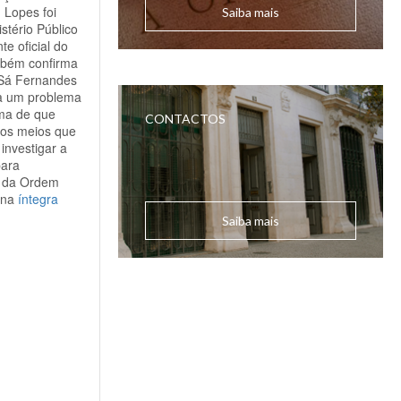
 Lopes foi
Saiba mais
stério Público
te oficial do
ambém confirma
 Sá Fernandes
ia um problema
ema de que
CONTACTOS
 os meios que
investigar a
para
o da Ordem
 na
íntegra
Saiba mais