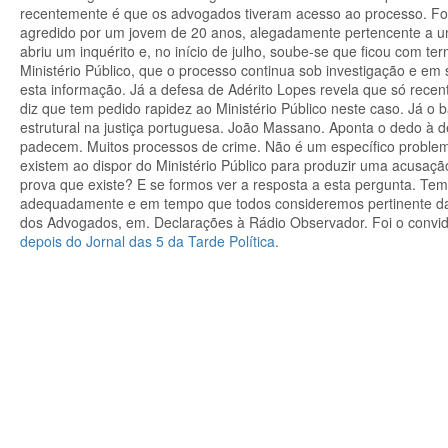
recentemente é que os advogados tiveram acesso ao processo. Foi
agredido por um jovem de 20 anos, alegadamente pertencente a um g
abriu um inquérito e, no início de julho, soube-se que ficou com ter
Ministério Público, que o processo continua sob investigação e e
esta informação. Já a defesa de Adérito Lopes revela que só rec
diz que tem pedido rapidez ao Ministério Público neste caso. Já 
estrutural na justiça portuguesa. João Massano. Aponta o dedo à 
padecem. Muitos processos de crime. Não é um específico problem
existem ao dispor do Ministério Público para produzir uma acusação?
prova que existe? E se formos ver a resposta a esta pergunta. Te
adequadamente e em tempo que todos consideremos pertinente dar
dos Advogados, em. Declarações à Rádio Observador. Foi o convid
depois do Jornal das 5 da Tarde Política.