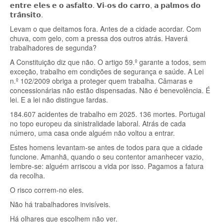
𝗲𝗻𝘁𝗿𝗲 𝗲𝗹𝗲𝘀 𝗲 𝗼 𝗮𝘀𝗳𝗮𝗹𝘁𝗼. 𝗩𝗶-𝗼𝘀 𝗱𝗼 𝗰𝗮𝗿𝗿𝗼, 𝗮 𝗽𝗮𝗹𝗺𝗼𝘀 𝗱𝗼
𝘁𝗿𝗮̂𝗻𝘀𝗶𝘁𝗼.
Levam o que deitamos fora. Antes de a cidade acordar. Com
chuva, com gelo, com a pressa dos outros atrás. Haverá
trabalhadores de segunda?
A Constituição diz que não. O artigo 59.º garante a todos, sem
exceção, trabalho em condições de segurança e saúde. A Lei
n.º 102/2009 obriga a proteger quem trabalha. Câmaras e
concessionárias não estão dispensadas. Não é benevolência. É
lei. E a lei não distingue fardas.
184.607 acidentes de trabalho em 2025. 136 mortes. Portugal
no topo europeu da sinistralidade laboral. Atrás de cada
número, uma casa onde alguém não voltou a entrar.
Estes homens levantam-se antes de todos para que a cidade
funcione. Amanhã, quando o seu contentor amanhecer vazio,
lembre-se: alguém arriscou a vida por isso. Pagamos a fatura
da recolha.
O risco correm-no eles.
Não há trabalhadores invisíveis.
Há olhares que escolhem não ver.