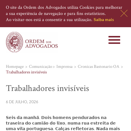
O site da Ordem dos Advogados utiliza Cookies para melhorar
a sua experiência de navegação e para fins estatísticos.
Ao visitar-nos está a consentir a sua utilização.
Saiba mais
Toggle
navigati
Homepage
Comunicação
Imprensa
Cronicas Bastonario OA
Trabalhadores invisíveis
Trabalhadores invisíveis
6 DE JULHO, 2026
𝗦𝗲𝗶𝘀 𝗱𝗮 𝗺𝗮𝗻𝗵𝗮̃. 𝗗𝗼𝗶𝘀 𝗵𝗼𝗺𝗲𝗻𝘀 𝗽𝗲𝗻𝗱𝘂𝗿𝗮𝗱𝗼𝘀 𝗻𝗮
𝘁𝗿𝗮𝘀𝗲𝗶𝗿𝗮 𝗱𝗼 𝗰𝗮𝗺𝗶𝗮̃𝗼 𝗱𝗼 𝗹𝗶𝘅𝗼, 𝗻𝘂𝗺𝗮 𝗿𝘂𝗮 𝗲𝘀𝘁𝗿𝗲𝗶𝘁𝗮 𝗱𝗲
𝘂𝗺𝗮 𝘃𝗶𝗹𝗮 𝗽𝗼𝗿𝘁𝘂𝗴𝘂𝗲𝘀𝗮. 𝗖𝗮𝗹𝗰̧𝗮𝘀 𝗿𝗲𝗳𝗹𝗲𝘁𝗼𝗿𝗮𝘀. 𝗡𝗮𝗱𝗮 𝗺𝗮𝗶𝘀