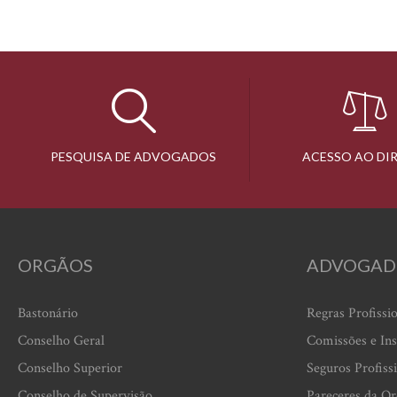
PESQUISA DE ADVOGADOS
ACESSO AO DI
ORGÃOS
ADVOGAD
Bastonário
Regras Profissi
Conselho Geral
Comissões e Ins
Conselho Superior
Seguros Profiss
Conselho de Supervisão
Pareceres da O