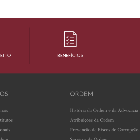
REITO
BENEFÍCIOS
OS
ORDEM
onais
História da Ordem e da Advocacia
titutos
Atribuições da Ordem
ionais
Prevenção de Riscos de Corrupção
rdem
Serviços da Ordem