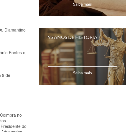
Saiba mais
Dr. Diamantino
95 ANOS DE HISTÓRIA
ónio Fontes e,
Saiba mais
m 9 de
 Coimbra no
 dos
-Presidente do
os Advogados