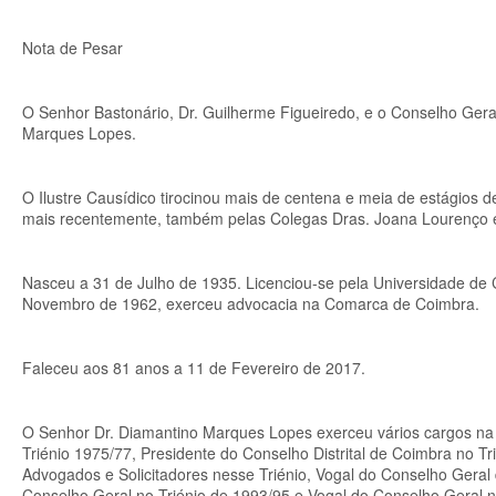
Nota de Pesar
O Senhor Bastonário, Dr. Guilherme Figueiredo, e o Conselho Gera
Marques Lopes.
O Ilustre Causídico tirocinou mais de centena e meia de estágios
mais recentemente, também pelas Colegas Dras. Joana Lourenço 
Nasceu a 31 de Julho de 1935. Licenciou-se pela Universidade d
Novembro de 1962, exerceu advocacia na Comarca de Coimbra.
Faleceu aos 81 anos a 11 de Fevereiro de 2017.
O Senhor Dr. Diamantino Marques Lopes exerceu vários cargos na 
Triénio 1975/77, Presidente do Conselho Distrital de Coimbra no 
Advogados e Solicitadores nesse Triénio, Vogal do Conselho Geral
Conselho Geral no Triénio de 1993/95 e Vogal do Conselho Geral 