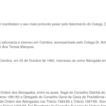
l manifestam o seu mais profundo pesar pelo falecimento do Colega, 
 de advocacia e exerceu em Coimbra, acompanhado pelo Colega Dr. Ant
e Ana Teresa Marques.
e Coimbra, em 25 de Outubro de 1960. Inscreveu-se como Advogado e
Ordem dos Advogados, entre os quais, Vogal do Conselho Distrital de
Triénio 1981/83 e Delegado do Conselho Geral da Caixa de Previdência
 da Ordem dos Advogados nos Triénio 1984/86 e Triénio 1987/89, Vice
no Triénio 1996/98. Foi Presidente do Conselho Superior da Ordem d