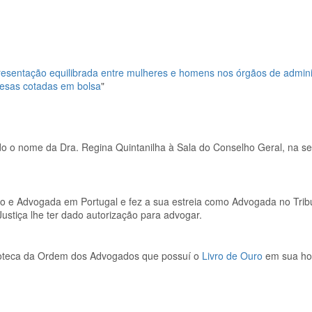
resentação equilibrada entre mulheres e homens nos órgãos de admini
resas cotadas em bolsa
"
ído o nome da Dra. Regina Quintanilha à Sala do Conselho Geral, na 
eito e Advogada em Portugal e fez a sua estreia como Advogada no Tri
stiça lhe ter dado autorização para advogar.
lioteca da Ordem dos Advogados que possuí o
Livro de Ouro
em sua h