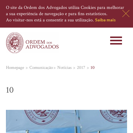
O site da Ordem dos Advogados utiliza Cookies para melhorar
a sua experiência de navegação e para fins estatísticos.
Ao visitar-nos está a consentir a sua utilização.
Saiba mais
Toggle
navigati
Homepage
Comunicação
Notícias
2017
10
10