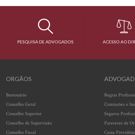
PESQUISA DE ADVOGADOS
ACESSO AO DI
ORGÃOS
ADVOGAD
Bastonário
Regras Profissi
Conselho Geral
Comissões e Ins
Conselho Superior
Seguros Profiss
Conselho de Supervisão
Pareceres da O
Conselho Fiscal
Caixa Previdênc