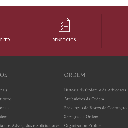
REITO
BENEFÍCIOS
OS
ORDEM
onais
História da Ordem e da Advocacia
titutos
Atribuições da Ordem
ionais
Prevenção de Riscos de Corrupção
rdem
Serviços da Ordem
ia dos Advogados e Solicitadores
Organization Profile