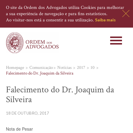
O site da Ordem dos Advogados utiliza Cookies para melhorar
a sua experiência de navegação e para fins estatísticos.
Ao visitar-nos está a consentir a sua utilização.
Saiba mais
Toggle
navigati
Homepage
Comunicação
Notícias
2017
10
Falecimento do Dr. Joaquim da Silveira
Falecimento do Dr. Joaquim da
Silveira
18 DE OUTUBRO, 2017
Nota de Pesar