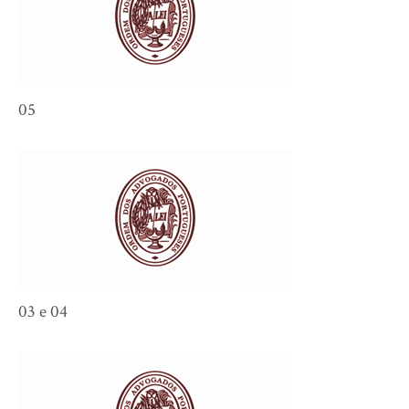
05
03 e 04