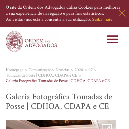
O site da Ordem dos Advogados utiliza Cookies para melhorar
a sua experiência de navegação e para fins estatísticos.
Ao visitar-nos está a consentir a sua utilização.
Saiba mais
Toggle
navigati
Homepage
Comunicação
Notícias
2020
07
Tomadas de Posse | CDHOA, CDAPA e CE
Galeria Fotográfica Tomadas de Posse | CDHOA, CDAPA e CE
Galeria Fotográfica Tomadas de
Posse | CDHOA, CDAPA e CE