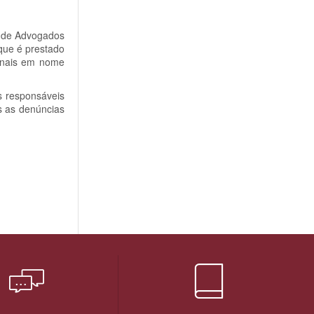
o de Advogados
que é prestado
ionais em nome
s responsáveis
s as denúncias