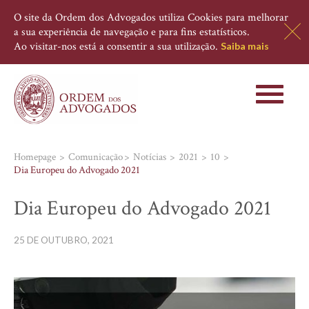
O site da Ordem dos Advogados utiliza Cookies para melhorar
a sua experiência de navegação e para fins estatísticos.
Ao visitar-nos está a consentir a sua utilização.
Saiba mais
Toggle
navigati
Homepage
Comunicação
Notícias
2021
10
Dia Europeu do Advogado 2021
Dia Europeu do Advogado 2021
25 DE OUTUBRO, 2021