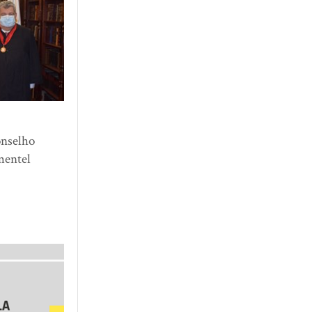
onselho
mentel