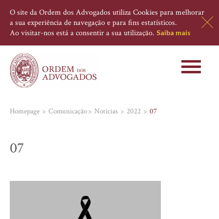
O site da Ordem dos Advogados utiliza Cookies para melhorar
a sua experiência de navegação e para fins estatísticos.
Ao visitar-nos está a consentir a sua utilização.
Saiba mais
Toggle
navigati
Homepage
Comunicação
Notícias
2022
07
07