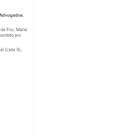
s Advogados
,
 da Foz, Maria
nsmitido em
l (Lista S),