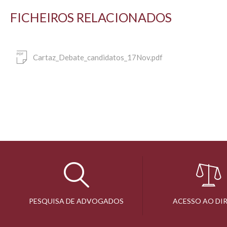
FICHEIROS RELACIONADOS
Cartaz_Debate_candidatos_17Nov.pdf
PESQUISA DE ADVOGADOS
ACESSO AO DI