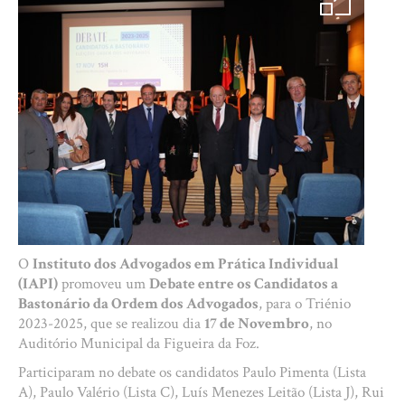
O
Instituto dos Advogados em Prática Individual
(IAPI)
promoveu um
Debate entre os Candidatos a
Bastonário da Ordem dos Advogados
, para o Triénio
2023-2025, que se realizou dia
17 de Novembro
, no
Auditório Municipal da Figueira da Foz.
Participaram no debate os candidatos Paulo Pimenta (Lista
A), Paulo Valério (Lista C), Luís Menezes Leitão (Lista J), Rui