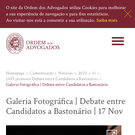
O site da Ordem dos Advogados utiliza Cookies para melhorar
a sua experiência de navegação e para fins estatísticos.
Ao visitar-nos está a consentir a sua utilização.
Saiba mais
Toggle
navigati
Homepage
Comunicação
Notícias
2022
11
IAPI promove Debate entre Candidatos a Bastonário
Galeria Fotográfica | Debate entre Candidatos a Bastonário
Galeria Fotográfica | Debate entre
Candidatos a Bastonário | 17 Nov