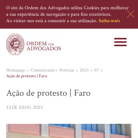
O site da Ordem dos Advogados utiliza Cookies para melhorar
a sua experiência de navegação e para fins estatísticos.
Ao visitar-nos está a consentir a sua utilização.
Saiba mais
Toggle
navigati
Homepage
Comunicação
Notícias
2023
07
Ação de protesto | Faro
Ação de protesto | Faro
12 DE JULHO, 2023