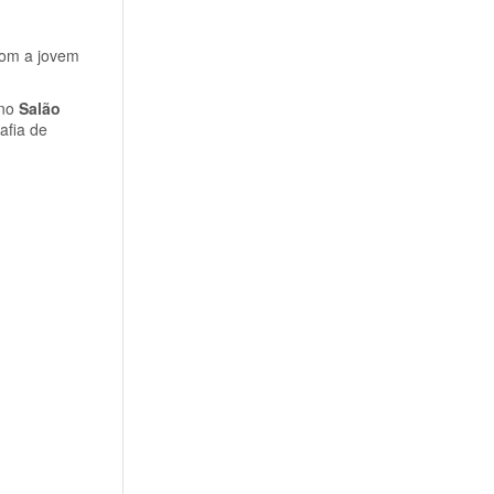
com a jovem
 no
Salão
afia de