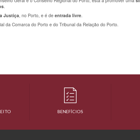
nselho Geral e o Conselho Regional do Porto, está a promover uma
s
os
.
a Justiça
, no Porto, e é de
entrada livre
.
al da Comarca do Porto e do Tribunal da Relação do Porto.
REITO
BENEFÍCIOS