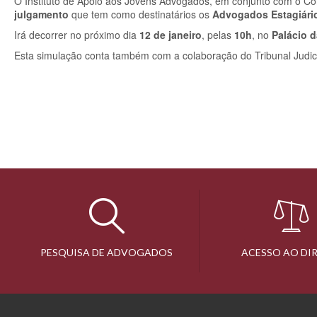
O Instituto de Apoio aos Jovens Advogados, em conjunto com o Co
julgamento
que tem como destinatários os
Advogados Estagiári
Irá decorrer no próximo dia
12 de janeiro
, pelas
10h
, no
Palácio d
Esta simulação
conta também com a colaboração do Tribunal Judici
PESQUISA DE ADVOGADOS
ACESSO AO DI