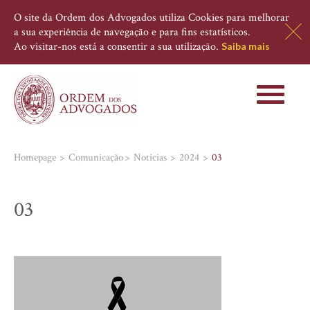
O site da Ordem dos Advogados utiliza Cookies para melhorar
a sua experiência de navegação e para fins estatísticos.
Ao visitar-nos está a consentir a sua utilização.
Saiba mais
Toggle
navigati
Homepage
Comunicação
Notícias
2024
03
03