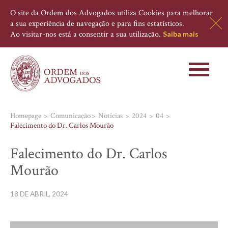
O site da Ordem dos Advogados utiliza Cookies para melhorar
a sua experiência de navegação e para fins estatísticos.
Ao visitar-nos está a consentir a sua utilização.
Saiba mais
Toggle
navigati
Homepage
Comunicação
Notícias
2024
04
Falecimento do Dr. Carlos Mourão
Falecimento do Dr. Carlos
Mourão
18 DE ABRIL, 2024