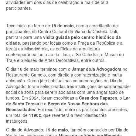
atividades em dois dias de celebração e mais de 500
participantes.
Teve início na tarde de
18 de maio
, com a acreditação de
participantes no Centro Cultural de Viana do Castelo. Dali,
partiram para uma
visita guiada pelo centro histórico da
cidade
, passando por locais como a Praça da República e a
Igreja da Misericórdia, os edifícios de arquitetura
contemporânea junto ao rio Lima, a Sé Catedral, o Museu do
Traje e o Museu de Artes Decorativas, entre outros.
O dia 18 de maio terminou com o
Jantar do/a Advogado/a
no
Restaurante Camelo, com direito a confraternização e muita
animação. Como já é habitual nas comemorações do Dia do
Advogado, foram selecionadas três instituições de solidariedade
social da zona para serem apoiadas com uma angariação de
fundos. Em 2024, foram escolhidas a
Casa dos Rapazes
, o
Lar
de Santa Teresa
e o
Berço de Nossa Senhora das
Necessidades
. Foi recolhido, entre os participantes presentes,
um total de
1190€
, que reverterá a favor destas três
instituições.
O dia do Advogado,
19 de maio
, também conhecido por Dia de
Santo Ivo, começou com a
Missa de sufrágio em Memória