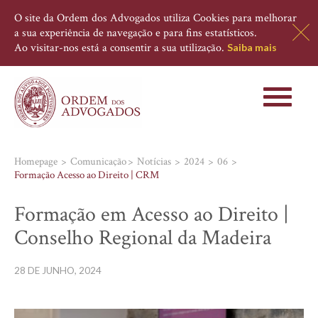
O site da Ordem dos Advogados utiliza Cookies para melhorar
a sua experiência de navegação e para fins estatísticos.
Ao visitar-nos está a consentir a sua utilização.
Saiba mais
Toggle
navigati
Homepage
Comunicação
Notícias
2024
06
Formação Acesso ao Direito | CRM
Formação em Acesso ao Direito |
Conselho Regional da Madeira
28 DE JUNHO, 2024