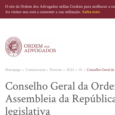
O site da Ordem dos Advogados utiliza Cookies para melhorar a sua 
Ao visitar-nos está a consentir a sua utilização.
Saiba mais
Homepage
Comunicação
Notícias
2024
10
Conselho Geral da 
Conselho Geral da Orde
Assembleia da República
legislativa