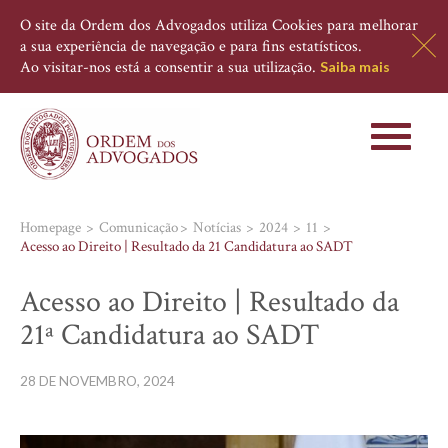
O site da Ordem dos Advogados utiliza Cookies para melhorar
a sua experiência de navegação e para fins estatísticos.
Ao visitar-nos está a consentir a sua utilização.
Saiba mais
Toggle
navigati
Homepage
Comunicação
Notícias
2024
11
Acesso ao Direito | Resultado da 21 Candidatura ao SADT
Acesso ao Direito | Resultado da
21ª Candidatura ao SADT
28 DE NOVEMBRO, 2024