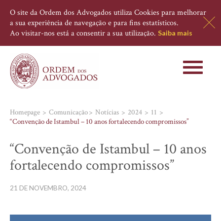
O site da Ordem dos Advogados utiliza Cookies para melhorar
a sua experiência de navegação e para fins estatísticos.
Ao visitar-nos está a consentir a sua utilização.
Saiba mais
Toggle
navigati
Homepage
Comunicação
Notícias
2024
11
“Convenção de Istambul – 10 anos fortalecendo compromissos”
“Convenção de Istambul – 10 anos
fortalecendo compromissos”
21 DE NOVEMBRO, 2024