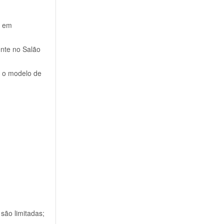
o em
ente no Salão
l o modelo de
são limitadas;