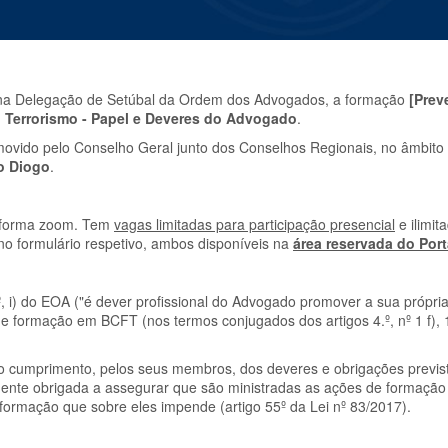
 na Delegação de Setúbal da Ordem dos Advogados, a formação
[Prev
 Terrorismo - Papel e Deveres do Advogado
.
movido pelo Conselho Geral junto dos Conselhos Regionais, no âmbito
o Diogo
.
ataforma zoom. Tem
vagas limitadas para participação presencial
e ilimit
no formulário respetivo, ambos disponíveis na
área reservada do Por
 i) do EOA ("é dever profissional do Advogado promover a sua própria
formação em BCFT (nos termos conjugados dos artigos 4.º, nº 1 f), 11.
o cumprimento, pelos seus membros, dos deveres e obrigações previst
ente obrigada a assegurar que são ministradas as ações de formação
formação que sobre eles impende (artigo 55º da Lei nº 83/2017).