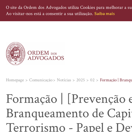
O site da Ordem dos Advogados utiliza Cookies para melhorar a sua 
Ao visitar-nos está a consentir a sua utilização.
Saiba mais
Homepage
Comunicação
Notícias
2025
02
Formação | Branqu
Formação | [Prevenção 
Branqueamento de Capit
Terrorismo - Papel e D