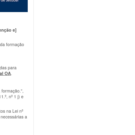
enção e]
 da formação
adas para
tal OA
.
 formação.",
º, nº 1 j) e
os na Lei nº
 necessárias a