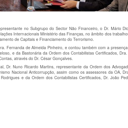
presentante no Subgrupo do Sector Não Financeiro, o Dr. Mário D
elações Internacionais Ministério das Finanças, no âmbito dos trabalh
mento de Capitais e Financiamento do Terrorismo.
 Dra. Fernanda de Almeida Pinheiro, e contou também com a presença
oso, e da Bastonária da Ordem dos Contabilistas Certificados, Dra.
ontas, através do Dr. César Gonçalves.
al, Dr. Nuno Ricardo Martins, representante da Ordem dos Advogad
smo Nacional Anticorrupção, assim como os assessores da OA, Dra
Rodrigues e da Ordem dos Contabilistas Certificados, Dr. João Ped