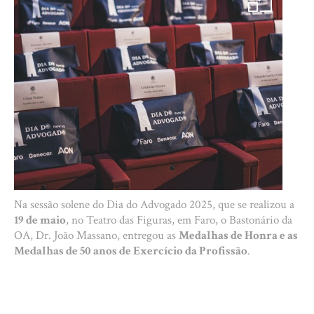
Na sessão solene do Dia do Advogado 2025, que se realizou a
19 de maio
, no Teatro das Figuras, em Faro, o Bastonário da
OA, Dr. João Massano, entregou as
Medalhas de Honra e as
Medalhas de 50 anos de Exercício da Profissão
.