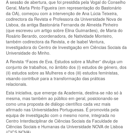
A sessão de abertura, que foi presidida pela Vogal do Conselho
Geral, Marta Pinto Figueira (em representação do Bastonário
da OA), começou com a intervenção de Ana Lúcia Teixeira,
codirectora da Revista e Professora da Universidade Nova de
Lisboa, da antiga Bastonária Fernanda de Almeida Pinheiro
(que escreveu um artigo sobre Elina Guimarães), de Maria do
Rosário Berardo, coordenadora, de Natividade Monteiro,
também codirectora da Revista, e de Isabel Ventura,
investigadora do Centro de Investigação em Ciências Sociais da
Universidade do Minho.
A Revista “Faces de Eva. Estudos sobre a Mulher” divulga um
conjunto de trabalhos, no âmbito dos (i) estudos de género, dos
(ii) estudos sobre as Mulheres e dos (iii) estudos feministas,
visando contribuir para a transformação das práticas
relacionais.
Esta iniciativa, que emerge da Academia, destina-se não só à
mesma, mas também ao público em geral, posicionando-se
como uma proposta de diálogo científico cada vez mais
afirmado nas Universidades Portuguesas. É promovida pela
equipa de investigação com o mesmo nome, integrada no
Centro Interdisciplinar de Ciências Sociais da Faculdade de
Ciências Sociais e Humanas da Universidade NOVA de Lisboa
(CICS.NOVA).