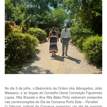
No dia 5 de julho, o Bastonário da Ordem dos Advogados, João
Massano, e as Vogais do Conselho Geral Conceição Figueiredo
Lopes, Rita Brazete e Ana Rita Babo Pinto estiveram presentes
nas comemorações do Dia da Comarca Porto Este – Penafiel.
O Tribunal Judicial da Comarca organizou um dia de convívio