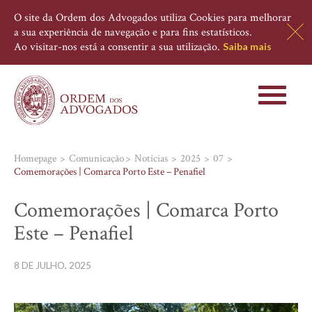
O site da Ordem dos Advogados utiliza Cookies para melhorar
a sua experiência de navegação e para fins estatísticos.
Ao visitar-nos está a consentir a sua utilização.
Saiba mais
Toggle
navigati
Homepage
Comunicação
Notícias
2025
07
Comemorações | Comarca Porto Este – Penafiel
Comemorações | Comarca Porto
Este – Penafiel
8 DE JULHO, 2025