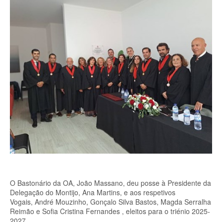
O Bastonário da OA, João Massano, deu posse à
Presidente da
Delegação do Montijo, Ana Martins
, e aos respetivos
Vogais, André Mouzinho, Gonçalo Silva Bastos, Magda Serralha
Reimão e Sofia Cristina Fernandes
, eleitos para o triénio 2025-
2027.