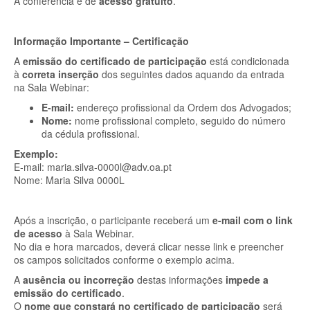
A conferência é de
acesso gratuito
.
Informação Importante – Certificação
A
emissão do certificado de participação
está condicionada
à
correta inserção
dos seguintes dados aquando da entrada
na Sala Webinar:
E-mail:
endereço profissional da Ordem dos Advogados;
Nome:
nome profissional completo, seguido do número
da cédula profissional.
Exemplo:
E-mail: maria.silva-0000l@adv.oa.pt
Nome: Maria Silva 0000L
Após a inscrição, o participante receberá um
e-mail com o link
de acesso
à Sala Webinar.
No dia e hora marcados, deverá clicar nesse link e preencher
os campos solicitados conforme o exemplo acima.
A
ausência ou incorreção
destas informações
impede a
emissão do certificado
.
O
nome que constará no certificado de participação
será